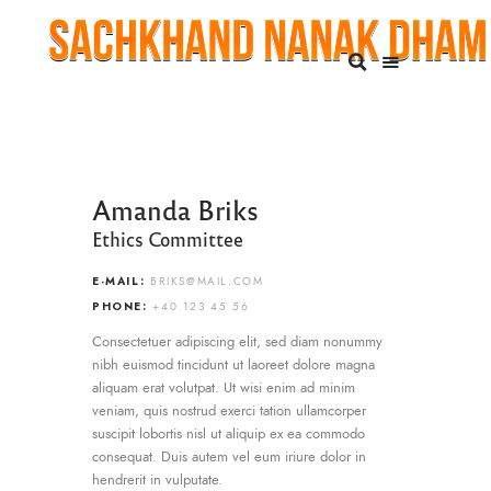
Amanda Briks
Ethics Committee
E-MAIL:
BRIKS@MAIL.COM
PHONE:
+40 123 45 56
Consectetuer adipiscing elit, sed diam nonummy
nibh euismod tincidunt ut laoreet dolore magna
aliquam erat volutpat. Ut wisi enim ad minim
veniam, quis nostrud exerci tation ullamcorper
suscipit lobortis nisl ut aliquip ex ea commodo
consequat. Duis autem vel eum iriure dolor in
hendrerit in vulputate.