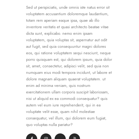
Sed ut perspiciatis, unde omnis iste natus error sit
voluptatem accusantium doloremque laudantium,
totam rem aperiam eaque ipsa, quae ab illo
inventore veritatis et quasi architecto beatae vitae
dicta sunt, explicabo. nemo enim ipsam
voluptatem, quia voluptas sit, aspernatur aut odit
aut fugit, sed quia consequuntur magni dolores
eos, qui ratione voluptatem sequi nesciunt, neque
porro quisquam est, qui dolorem ipsum, quia dolor
sit, amet, consectetur, adipisci velit, sed quia non
numquam eius modi tempora incidunt, ut labore et
dolore magnam aliquam quaerat voluptatem. ut
enim ad minima veniam, quis nostrum
exercitationem ullam corporis suscipit laboriosam,
nisi ut aliquid ex ea commodi consequatur? quis
autem vel eum iure reprehenderit, qui in ea
voluptate velit esse, quam nihil molestiae
consequatur, vel illum, qui dolorem eum fugiat,
quo voluptas nulla pariatur?