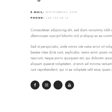
E-MAIL:
WHITEV@MAIL.COM
PHONE:
+40 123 48 12
Consectetuer adipiscing elit, sed diam nonummy nibh eu
ullamcorper suscipit lobortis nisl ut aliquip ex ea com
Sed ut perspiciatis, unde omnis iste natus error sit vo
beatae vitae dicta sunt, explicabo. nemo enim ipsam vol
nesciunt, neque porro quisquam est, qui dolorem ipsum
aliquam quaerat voluptatem. ut enim ad minima veniam,
iure reprehenderit, qui in ea voluptate velit esse, quam