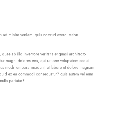
m ad minim veniam, quis nostrud exerci tation
uae ab illo inventore veritatis et quasi architecto
ntur magni dolores eos, qui ratione voluptatem sequi
eius modi tempora incidunt, ut labore et dolore magnam
aliquid ex ea commodi consequatur? quis autem vel eum
nulla pariatur?