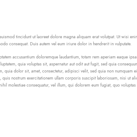
ismod tincidunt ut laoreet dolore magna aliquam erat volutpat. Ut wisi eni
modo consequat. Duis autem vel eum iriure dolor in hendrerit in vulputate.
luptatem accusantium doloremque laudantium, totam rem aperiam eaque ipsa, q
uptatem, quia voluptas sit, aspernatur aut odit aut fugit, sed quia consequu
, quia dolor sit, amet, consectetur, adipisci velit, sed quia non numquam 
 quis nostrum exercitationem ullam corporis suscipit laboriosam, nisi ut 
 nihil molestiae consequatur, vel illum, qui dolorem eum fugiat, quo voluptas 