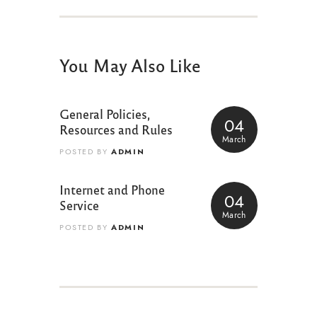
You May Also Like
General Policies,
04
Resources and Rules
March
ADMIN
POSTED BY
Internet and Phone
04
Service
March
ADMIN
POSTED BY