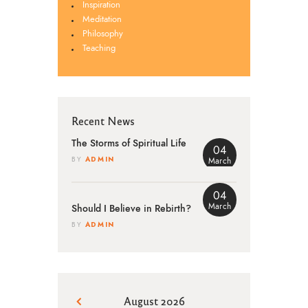
Inspiration
Meditation
Philosophy
Teaching
Recent News
The Storms of Spiritual Life
04
ADMIN
BY
March
04
March
Should I Believe in Rebirth?
ADMIN
BY
August 2026
« Mar