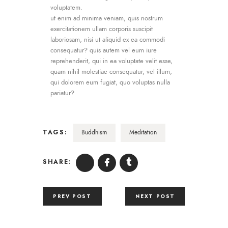
voluptatem.
ut enim ad minima veniam, quis nostrum
exercitationem ullam corporis suscipit
laboriosam, nisi ut aliquid ex ea commodi
consequatur? quis autem vel eum iure
reprehenderit, qui in ea voluptate velit esse,
quam nihil molestiae consequatur, vel illum,
qui dolorem eum fugiat, quo voluptas nulla
pariatur?
TAGS:
Buddhism
Meditation
SHARE:
PREV POST
NEXT POST