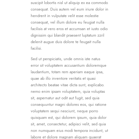
suscipit lobortis nisl ut aliquip ex ea commodo
consequat. Duis autem vel eum iriure dolor in
hendrerit in vulputate velit esse molestie
consequat, vel illum dolore eu feugiat nulla
facilisis at vero eros et accumsan et iusto odio
dignissim qui blandit praesent luptatum zzril
delenit augue duis dolore te feugait nulla
facilisi.
Sed ut perspiciatis, unde omnis iste natus
error sit voluptatem accusantium doloremque
laudantium, totam rem aperiam eaque ipsa,
quae ab illo inventore veritatis et quasi
architecto beatae vitae dicta sunt, explicabo.
nemo enim ipsam voluptatem, quia voluptas
sit, aspernatur aut odit aut fugit, sed quia
consequuntur magni dolores eos, qui ratione
voluptatem sequi nesciunt, neque porro
quisquam est, qui dolorem ipsum, quia dolor
sit, amet, consectetur, adipisci velit, sed quia
non numquam eius modi tempora incidunt, ut
labore et dolore magnam aliquam quaerat