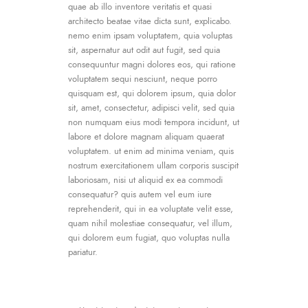
quae ab illo inventore veritatis et quasi
architecto beatae vitae dicta sunt, explicabo.
nemo enim ipsam voluptatem, quia voluptas
sit, aspernatur aut odit aut fugit, sed quia
consequuntur magni dolores eos, qui ratione
voluptatem sequi nesciunt, neque porro
quisquam est, qui dolorem ipsum, quia dolor
sit, amet, consectetur, adipisci velit, sed quia
non numquam eius modi tempora incidunt, ut
labore et dolore magnam aliquam quaerat
voluptatem. ut enim ad minima veniam, quis
nostrum exercitationem ullam corporis suscipit
laboriosam, nisi ut aliquid ex ea commodi
consequatur? quis autem vel eum iure
reprehenderit, qui in ea voluptate velit esse,
quam nihil molestiae consequatur, vel illum,
qui dolorem eum fugiat, quo voluptas nulla
pariatur.