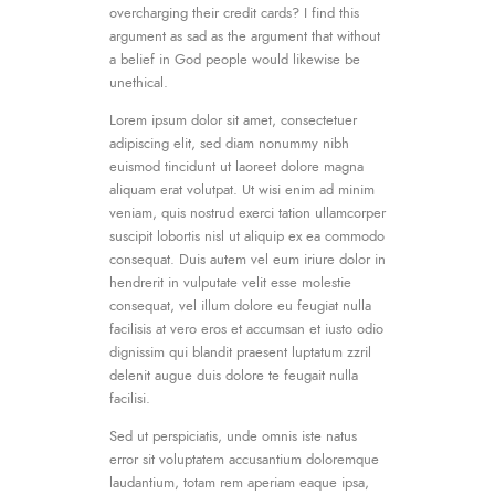
overcharging their credit cards? I find this
argument as sad as the argument that without
a belief in God people would likewise be
unethical.
Lorem ipsum dolor sit amet, consectetuer
adipiscing elit, sed diam nonummy nibh
euismod tincidunt ut laoreet dolore magna
aliquam erat volutpat. Ut wisi enim ad minim
veniam, quis nostrud exerci tation ullamcorper
suscipit lobortis nisl ut aliquip ex ea commodo
consequat. Duis autem vel eum iriure dolor in
hendrerit in vulputate velit esse molestie
consequat, vel illum dolore eu feugiat nulla
facilisis at vero eros et accumsan et iusto odio
dignissim qui blandit praesent luptatum zzril
delenit augue duis dolore te feugait nulla
facilisi.
Sed ut perspiciatis, unde omnis iste natus
error sit voluptatem accusantium doloremque
laudantium, totam rem aperiam eaque ipsa,