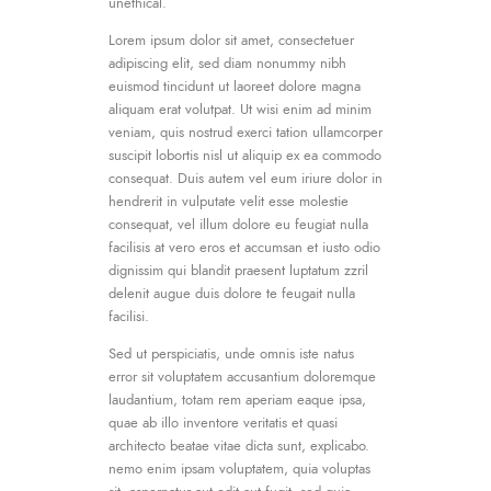
unethical.
Lorem ipsum dolor sit amet, consectetuer
adipiscing elit, sed diam nonummy nibh
euismod tincidunt ut laoreet dolore magna
aliquam erat volutpat. Ut wisi enim ad minim
veniam, quis nostrud exerci tation ullamcorper
suscipit lobortis nisl ut aliquip ex ea commodo
consequat. Duis autem vel eum iriure dolor in
hendrerit in vulputate velit esse molestie
consequat, vel illum dolore eu feugiat nulla
facilisis at vero eros et accumsan et iusto odio
dignissim qui blandit praesent luptatum zzril
delenit augue duis dolore te feugait nulla
facilisi.
Sed ut perspiciatis, unde omnis iste natus
error sit voluptatem accusantium doloremque
laudantium, totam rem aperiam eaque ipsa,
quae ab illo inventore veritatis et quasi
architecto beatae vitae dicta sunt, explicabo.
nemo enim ipsam voluptatem, quia voluptas