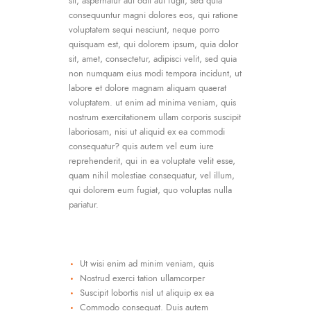
sit, aspernatur aut odit aut fugit, sed quia
consequuntur magni dolores eos, qui ratione
voluptatem sequi nesciunt, neque porro
quisquam est, qui dolorem ipsum, quia dolor
sit, amet, consectetur, adipisci velit, sed quia
non numquam eius modi tempora incidunt, ut
labore et dolore magnam aliquam quaerat
voluptatem. ut enim ad minima veniam, quis
nostrum exercitationem ullam corporis suscipit
laboriosam, nisi ut aliquid ex ea commodi
consequatur? quis autem vel eum iure
reprehenderit, qui in ea voluptate velit esse,
quam nihil molestiae consequatur, vel illum,
qui dolorem eum fugiat, quo voluptas nulla
pariatur.
Ut wisi enim ad minim veniam, quis
Nostrud exerci tation ullamcorper
Suscipit lobortis nisl ut aliquip ex ea
Commodo consequat. Duis autem