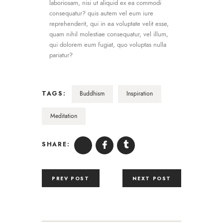
laboriosam, nisi ut aliquid ex ea commodi
consequatur? quis autem vel eum iure
reprehenderit, qui in ea voluptate velit esse,
quam nihil molestiae consequatur, vel illum,
qui dolorem eum fugiat, quo voluptas nulla
pariatur?
TAGS:
Buddhism
Inspiration
Meditation
SHARE:
PREV POST
NEXT POST