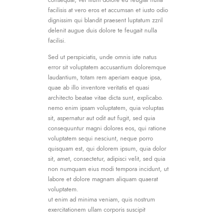
consequat, vel illum dolore eu feugiat nulla
facilisis at vero eros et accumsan et iusto odio
dignissim qui blandit praesent luptatum zzril
delenit augue duis dolore te feugait nulla
facilisi.
Sed ut perspiciatis, unde omnis iste natus
error sit voluptatem accusantium doloremque
laudantium, totam rem aperiam eaque ipsa,
quae ab illo inventore veritatis et quasi
architecto beatae vitae dicta sunt, explicabo.
nemo enim ipsam voluptatem, quia voluptas
sit, aspernatur aut odit aut fugit, sed quia
consequuntur magni dolores eos, qui ratione
voluptatem sequi nesciunt, neque porro
quisquam est, qui dolorem ipsum, quia dolor
sit, amet, consectetur, adipisci velit, sed quia
non numquam eius modi tempora incidunt, ut
labore et dolore magnam aliquam quaerat
voluptatem.
ut enim ad minima veniam, quis nostrum
exercitationem ullam corporis suscipit