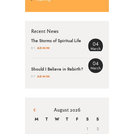
Recent News
The Storms of Spiritual Life
04
ADMIN
BY
March
04
March
Should I Believe in Rebirth?
ADMIN
BY
August 2026
« Mar
M
T
W
T
F
S
S
1
2