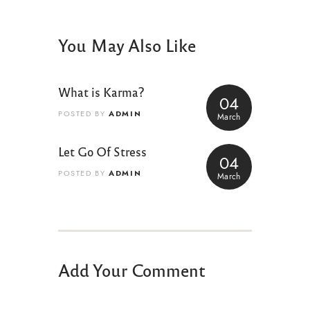
You May Also Like
What is Karma?
04
ADMIN
POSTED BY
March
Let Go Of Stress
04
ADMIN
POSTED BY
March
Add Your Comment