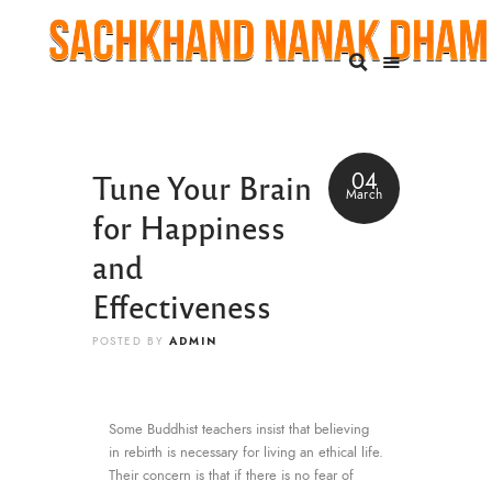
Tune Your Brain
04
March
for Happiness
and
Effectiveness
ADMIN
POSTED BY
Some Buddhist teachers insist that believing
in rebirth is necessary for living an ethical life.
Their concern is that if there is no fear of