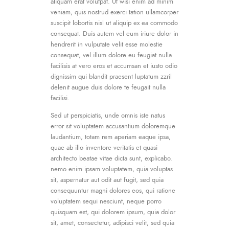
aliquam erat volutpat. Ut wisi enim ad minim
veniam, quis nostrud exerci tation ullamcorper
suscipit lobortis nisl ut aliquip ex ea commodo
consequat. Duis autem vel eum iriure dolor in
hendrerit in vulputate velit esse molestie
consequat, vel illum dolore eu feugiat nulla
facilisis at vero eros et accumsan et iusto odio
dignissim qui blandit praesent luptatum zzril
delenit augue duis dolore te feugait nulla
facilisi.
Sed ut perspiciatis, unde omnis iste natus
error sit voluptatem accusantium doloremque
laudantium, totam rem aperiam eaque ipsa,
quae ab illo inventore veritatis et quasi
architecto beatae vitae dicta sunt, explicabo.
nemo enim ipsam voluptatem, quia voluptas
sit, aspernatur aut odit aut fugit, sed quia
consequuntur magni dolores eos, qui ratione
voluptatem sequi nesciunt, neque porro
quisquam est, qui dolorem ipsum, quia dolor
sit, amet, consectetur, adipisci velit, sed quia