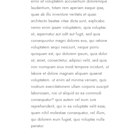
error sit voluptatem accusantium doloremque
laudantium, totam rem aperiam eaque ipsa,
quae ab illo inventore veritatis et quasi
architecto beatae vitae dicta sunt, explicabo.
nemo enim ipsam voluptatem, quia voluptas
sit, aspernatur aut odit aut fugit, sed quia
consequuntur magni dolores eos, qui ratione
voluptatem sequi nesciunt, neque porro
quisquam est, qui dolorem ipsum, quia dolor
sit, amet, consectetur, adipisci velit, sed quia
non numquam eius modi tempora incidunt, ut
labore et dolore magnam aliquam quaerat
voluptatem. ut enim ad minima veniam, quis
nostrum exercitationem ullam corporis suscipit
laboriosam, nisi ut aliquid ex ea commodi
consequatur? quis autem vel eum iure
reprehenderit, qui in ea voluptate velit esse,
quam nihil molestiae consequatur, vel illum,
qui dolorem eum fugiat, quo voluptas nulla
pariatur.