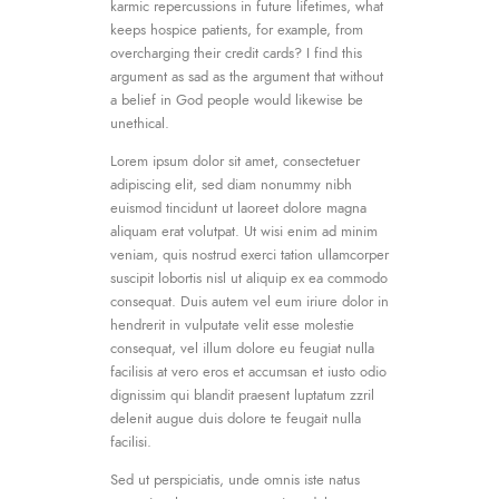
karmic repercussions in future lifetimes, what
keeps hospice patients, for example, from
overcharging their credit cards? I find this
argument as sad as the argument that without
a belief in God people would likewise be
unethical.
Lorem ipsum dolor sit amet, consectetuer
adipiscing elit, sed diam nonummy nibh
euismod tincidunt ut laoreet dolore magna
aliquam erat volutpat. Ut wisi enim ad minim
veniam, quis nostrud exerci tation ullamcorper
suscipit lobortis nisl ut aliquip ex ea commodo
consequat. Duis autem vel eum iriure dolor in
hendrerit in vulputate velit esse molestie
consequat, vel illum dolore eu feugiat nulla
facilisis at vero eros et accumsan et iusto odio
dignissim qui blandit praesent luptatum zzril
delenit augue duis dolore te feugait nulla
facilisi.
Sed ut perspiciatis, unde omnis iste natus