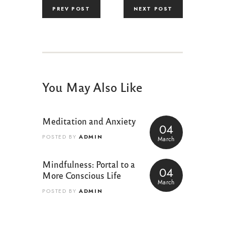
PREV POST
NEXT POST
You May Also Like
Meditation and Anxiety
04
ADMIN
POSTED BY
March
Mindfulness: Portal to a
04
More Conscious Life
March
ADMIN
POSTED BY