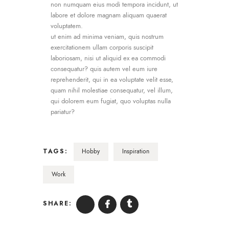
non numquam eius modi tempora incidunt, ut
labore et dolore magnam aliquam quaerat
voluptatem.
ut enim ad minima veniam, quis nostrum
exercitationem ullam corporis suscipit
laboriosam, nisi ut aliquid ex ea commodi
consequatur? quis autem vel eum iure
reprehenderit, qui in ea voluptate velit esse,
quam nihil molestiae consequatur, vel illum,
qui dolorem eum fugiat, quo voluptas nulla
pariatur?
TAGS:
Hobby
Inspiration
Work
SHARE: